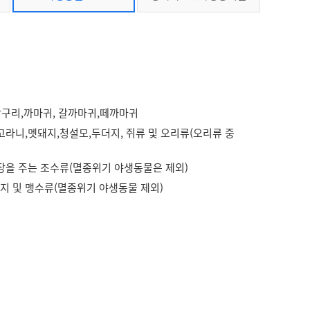
박구리,까마귀, 갈까마귀,떼까마귀
라니,멧돼지,청설모,두더지, 쥐류 및 오리류(오리류 중
장을 주는 조수류(멸종위기 야생동물은 제외)
지 및 맹수류(멸종위기 야생동물 제외)