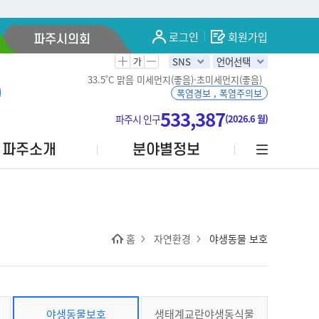
로그인
회원가입
파주시의회
가
SNS
언어선택
33.5˚C
맑음
미세먼지(좋음)·초미세먼지(좋음)
폭염경보 , 폭염주의보
533,387
파주시 인구
(2026.6 월)
파주소개
분야별정보
홈
자연환경
야생동물 보호
야생동물보호
생태계교란야생동식물