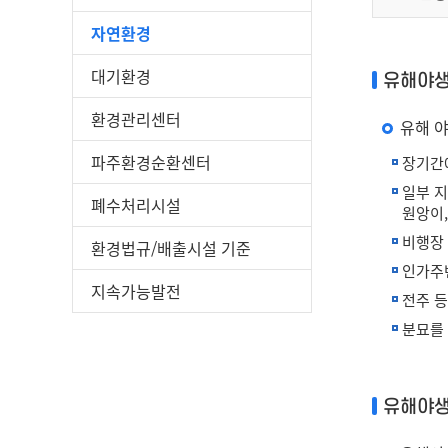
자연환경
대기환경
유해야생
환경관리센터
유해 
파주환경순환센터
장기간에
일부 지
폐수처리시설
원앙이
비행장
환경법규/배출시설 기준
인가주
지속가능발전
전주 
분묘를
유해야생