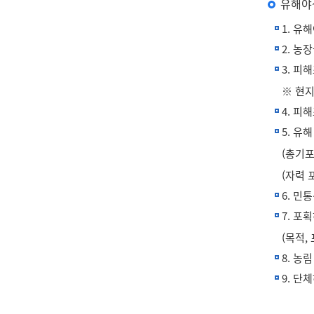
유해야
1. 
2. 농
3. 
※ 현
4. 피
5. 유
(총기
(자력 
6. 
7. 포
(목적,
8. 농
9. 