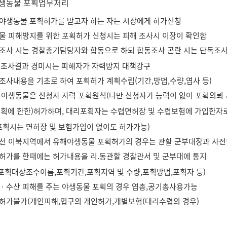
생동물 포획업무처리
유해야생동물 포획허가를 받고자 하는 자는 시장에게 허가신청
장물 피해방지를 위한 포획허가 신청시는 피해 조사시 이장이 확인함
피해조사 시는 경찰총기담당자와 합동으로 하되 합동조사 곤란 시는 단독조
지조사결과 경미시는 피해자가 자력방지 대책강구
해조사내용을 기초로 하여 포획허가 계획수립(기간,방법,수량,엽사 등)
해 야생동물은 신청자 자력 포획원칙(다만 신청자가 능력이 없어 포획의뢰
포획에 한한)허가하며, 대리포획자는 수렵면허장 및 수렵보험에 가입한자
포획시는 면허장 및 보험가입이 없이도 허가가능)
민통선 이북지역에서 유해야생동물 포획허가의 경우는 관할 군부대장과 사전
획허가를 한때에는 허가내용을 리.동관할 경찰관서 및 군부대에 통지
 포획대상조수이름,포획기간,포획지역 및 수량,포획방법,포획자 등)
림ㆍ수산 피해를 주는 야생동물 포획의 경우 엽총,공기총사용가능
단체허가불가(개인피해,엽구의 개인허가,개별보험(대리수렵의 경우)