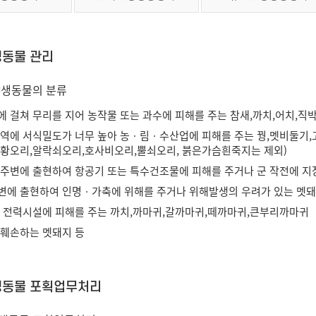
동물 관리
야생동물의 분류
 걸쳐 무리를 지어 농작물 또는 과수에 피해를 주는 참새,까치,어치,직
역에 서식밀도가 너무 높아 농ㆍ림ㆍ수산업에 피해를 주는 꿩,멧비둘기,고
,황오리,알락쇠오리,호사비오리,뿔쇠오리, 붉은가슴흰죽지는 제외)
 주변에 출현하여 항공기 또는 특수건조물에 피해를 주거나 군 작전에 지
변에 출현하여 인명ㆍ가축에 위해를 주거나 위해발생의 우려가 있는 멧돼
등 전력시설에 피해를 주는 까치,까마귀,갈까마귀,떼까마귀,큰부리까마귀
 훼손하는 멧돼지 등
동물 포획업무처리