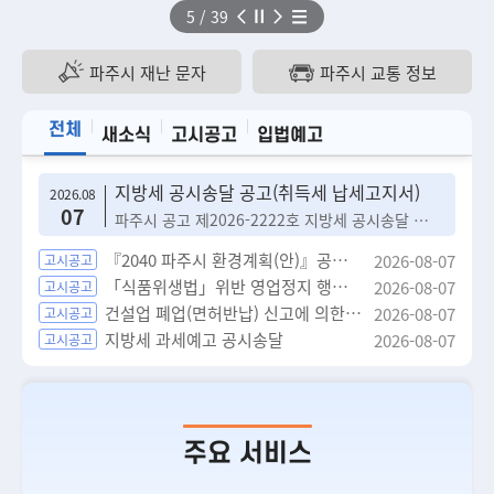
5
/
39
파주시 재난 문자
파주시 교통 정보
전체
새소식
고시공고
입법예고
지방세 공시송달 공고(취득세 납세고지서)
2026.08
07
파주시 공고 제2026-2222호 지방세 공시송달 ○ 송달 대상자의 성명 또는 법인명: 첨부서류 참조 ○ 서류의 송달지: 첨부서류 참조 ○ 서류의 명칭: 취득세 납세고지서 ○ 서류의 내용: 2026년 7월 지방세 세무조사 취득세 납세고지서 위의 서류를 2026년 7월 귀하(법인)에게 송달하려고 했으나 받을 사람이 없는 것으로 확인되어 반송됨으로써 기한 내 송달이 곤란하므로 납부기한을 2026년 8월 31일로 변경하여 「지방세기본법」 제33조에 따라 공고합니다. 2026년 8월 7일 송달 대상자 해당 여부에 대한 확인은 파주시청 납세지원과 세무조사팀 담당자(031-940-4281)에게 문의하시면 자세히 안내해 드리겠습니다. 첨부 1. 지방세 공시송달 공고문 1부. 2. 지방세 공시송달 공고문 첨부서류 1부.
『2040 파주시 환경계획(안)』공청회 개최 공고
2026-08-07
고시공고
「식품위생법」위반 영업정지 행정처분 사전통지 공시송달 공고(시크릿)
2026-08-07
고시공고
건설업 폐업(면허반납) 신고에 의한 등록말소 공고
2026-08-07
고시공고
지방세 과세예고 공시송달
2026-08-07
고시공고
주요 서비스