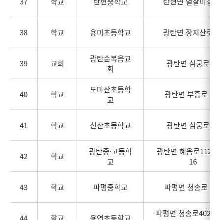
37
학교
탄현중학교
탄현면 열살미길 1
38
학교
용미초등학교
광탄면 장지산로 7
광탄순복음교
39
교회
광탄면 심궁로 33
회
도마산초등학
40
학교
광탄면 부흥로 25
교
41
학교
신산초등학교
광탄면 심궁로 13
광탄중·고등학
광탄면 혜음로1128
42
학교
교
16
43
학교
파평중학교
파평면 청송로 17
파평면 청송로402번길
44
학교
용연초등학교