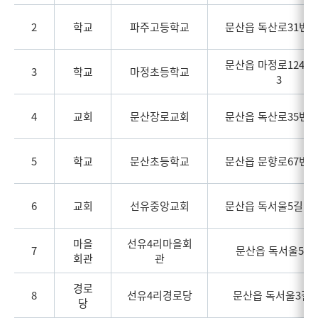
2
학교
파주고등학교
문산읍 독산로31번길 
문산읍 마정로124번길
3
학교
마정초등학교
3
4
교회
문산장로교회
문산읍 독산로35번길 
5
학교
문산초등학교
문산읍 문향로67번길 
6
교회
선유중앙교회
문산읍 독서울5길 18-
마을
선유4리마을회
7
문산읍 독서울5길 
회관
관
경로
8
선유4리경로당
문산읍 독서울3길 1
당