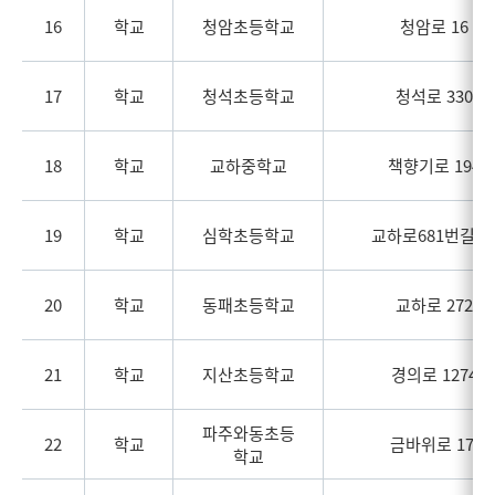
16
학교
청암초등학교
청암로 16
17
학교
청석초등학교
청석로 330
18
학교
교하중학교
책향기로 194
19
학교
심학초등학교
교하로681번길 3
20
학교
동패초등학교
교하로 272
21
학교
지산초등학교
경의로 1274
파주와동초등
22
학교
금바위로 17
학교