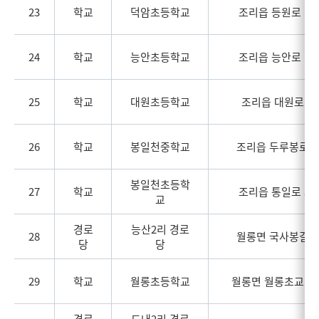
23
학교
덕암초등학교
조리읍 등원로 19
24
학교
능안초등학교
조리읍 능안로 14
25
학교
대원초등학교
조리읍 대원로 30
26
학교
봉일천중학교
조리읍 두루봉로 4
봉일천초등학
27
학교
조리읍 통일로 33
교
경로
능산2리 경로
28
월롱면 국사봉길 5
당
당
29
학교
월롱초등학교
월롱면 월롱초교길 
경로
도내2리 경로