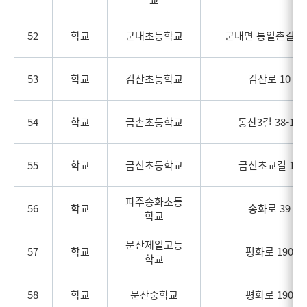
52
학교
군내초등학교
군내면 통일촌길 22
53
학교
검산초등학교
검산로 10
54
학교
금촌초등학교
동산3길 38-11
55
학교
금신초등학교
금신초교길 10
파주송화초등
56
학교
송화로 39
학교
문산제일고등
57
학교
평화로 190
학교
58
학교
문산중학교
평화로 190