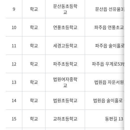
문산동초등학
9
학교
문산읍 선유울3길 8
교
10
학교
연풍초등학교
파주읍 연풍초교길 
11
학교
세경고등학교
파주읍 술이홀로 37
12
학교
파주초등학교
파주읍 우계로53번길 
법원여자중학
13
학교
법원읍 자운서원로 
교
14
학교
법원초등학교
법원읍 술이홀로 970
15
학교
교하초등학교
동편길 13