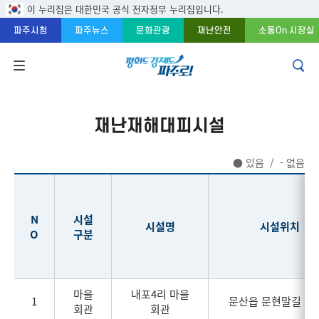
주메뉴 바로가기
본문 바로가기
푸터 바로가기
이 누리집은 대한민국 공식 전자정부 누리집입니다.
파주시청
파주뉴스
문화관광
재난안전
소통On 시장실
재난재해대피시설
● 있음 / - 없음
N
시설
시설명
시설위치
O
구분
마을
내포4리 마을
1
문산읍 문현말길 167
회관
회관