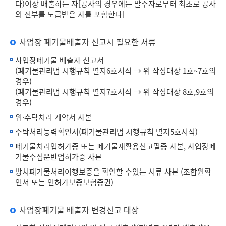
다)이상 배출하는 자[공사의 경우에는 발주자로부터 최초로 공사
의 전부를 도급받은 자를 포함한다]
사업장 폐기물배출자 신고시 필요한 서류
사업장폐기물 배출자 신고서
(
폐기물관리법 시행규칙 별지6호서식
→ 위 작성대상 1호~7호의
경우)
(
폐기물관리법 시행규칙 별지7호서식
→ 위 작성대상 8호,9호의
경우)
위·수탁처리 계약서 사본
수탁처리능력확인서(
폐기물관리법 시행규칙 별지5호서식
)
폐기물처리업허가증 또는 폐기물재활용신고필증 사본, 사업장폐
기물수집운반업허가증 사본
방치폐기물처리이행보증을 확인할 수있는 서류 사본 (조합원확
인서 또는 인허가보증보험증권)
사업장폐기물 배출자 변경신고 대상