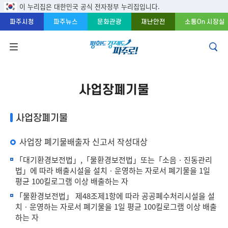
주메뉴 바로가기
본문 바로가기
푸터 바로가기
이 누리집은 대한민국 공식 전자정부 누리집입니다.
파주시청
파주뉴스
문화관광
재난안전
소통On 시장실
사업장폐기물
사업장폐기물
사업장 폐기물배출자 신고서 작성대상
「대기환경보전법」,「물환경보전법」또는「소음ㆍ진동관리
법」에 따라 배출시설을 설치ㆍ운영하는 자로서 폐기물을 1일
평균 100킬로그램 이상 배출하는 자
「물환경보전법」 제48조제1항에 따라 공공폐수처리시설을 설
치ㆍ운영하는 자로서 폐기물을 1일 평균 100킬로그램 이상 배출
하는 자