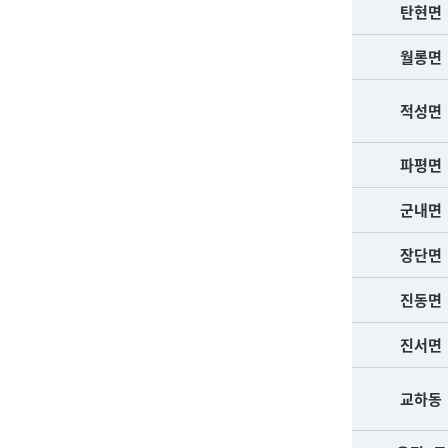
탄현면
월롱면
적성면
파평면
군내면
장단면
진동면
진서면
교하동