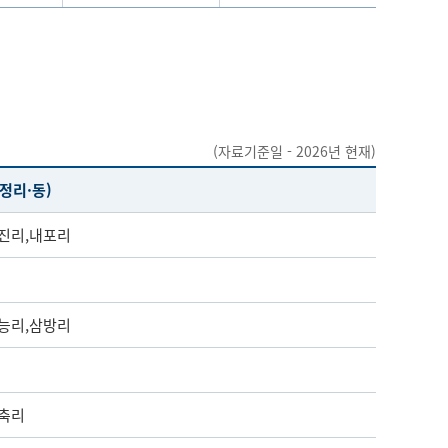
(자료기준일 - 2026년 현재)
정리·동)
임진리,내포리
대능리,삼방리
방축리