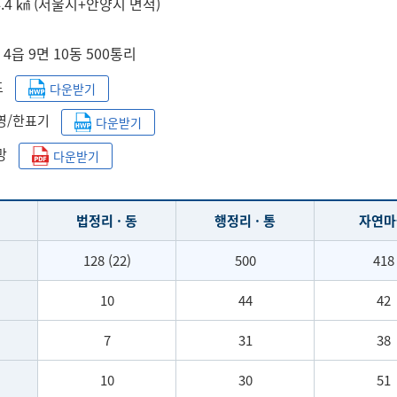
74.4 ㎢ (서울시+안양시 면적)
 4읍 9면 10동 500통리
표
다운받기
영/한표기
다운받기
로망
다운받기
명
법정리 · 동
행정리 · 통
자연마
128 (22)
500
418
10
44
42
7
31
38
10
30
51