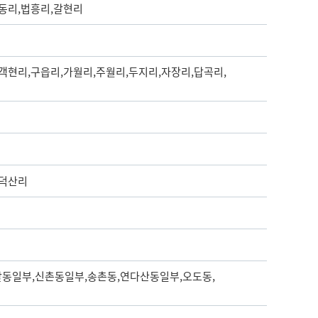
성동리,법흥리,갈현리
객현리,구읍리,가월리,주월리,두지리,자장리,답곡리,
,덕산리
발동일부,신촌동일부,송촌동,연다산동일부,오도동,