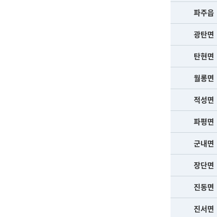
파주읍
광탄면
탄현면
월롱면
적성면
파평면
군내면
장단면
진동면
진서면