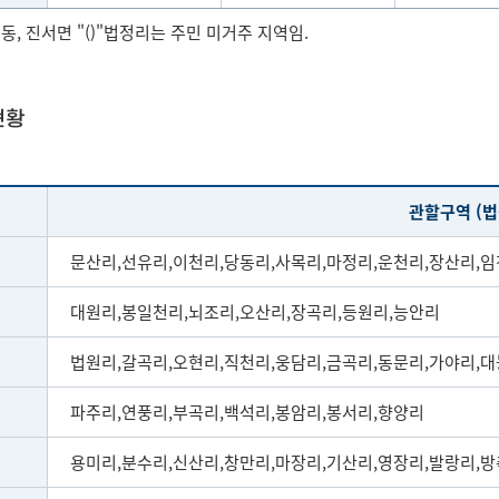
 진동, 진서면 "()"법정리는 주민 미거주 지역임.
현황
관할구역 (법
문산리,선유리,이천리,당동리,사목리,마정리,운천리,장산리,
대원리,봉일천리,뇌조리,오산리,장곡리,등원리,능안리
법원리,갈곡리,오현리,직천리,웅담리,금곡리,동문리,가야리,
파주리,연풍리,부곡리,백석리,봉암리,봉서리,향양리
용미리,분수리,신산리,창만리,마장리,기산리,영장리,발랑리,