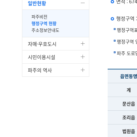
면적 : 6
일반현황
파주비전
행정구역 :
행정구역 현황
행정구역
주소정보안내도
행정구역 
자매·우호도시
파주 도
시민이용시설
파주의 역사
읍면동
계
문산읍
조리읍
법원읍