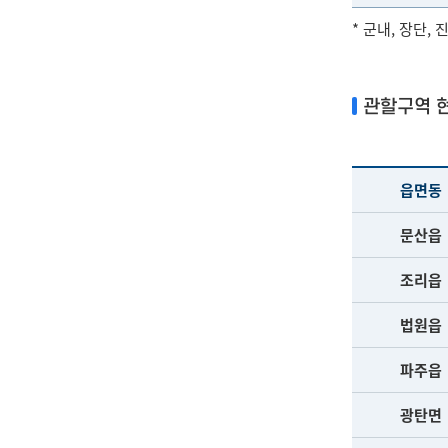
* 군내, 장단,
관할구역 
읍면동
문산읍
조리읍
법원읍
파주읍
광탄면