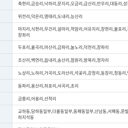
축현리,금승리,낙하리,문지리,오금리,금산리,만우리,대동리,
위전리,덕은리,영태리,도내리,능산리
마지리,식현리,무건리,설마리,적암리,어유지리,장현리,율포리,
장좌리
두포리,율곡리,마산리,금파리,눌노리,덕천리,장파리
조산리,백연리,읍내리,송산리,점원리,방목리,정자리
노상리,노하리,거곡리,도라산리,석곶리,강정리,동장리,정동리
동파리,용산리,하포리,서곡리,초리
금릉리,어용리,선적리
교하동,당하동일부,다율동일부,동패동일부,산남동,서패동,문
하지석동