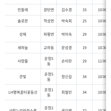
민들레
광탄면
김수경
33
10:00
솔로몬
적성면
박숙희
25
10:00
성체
파평면
박미숙
29
10:00
새하늘
교하동
문성경
19
10:30
운정5
사랑뜰
손미란
29
11:00
동
운정5
큰빛
정신길
34
10:00
동
운정1
LH행복꿈터꽃동산
최철민
34
10:00
동
운정2
사랑누리비전스쿨
권오병
32
10:30