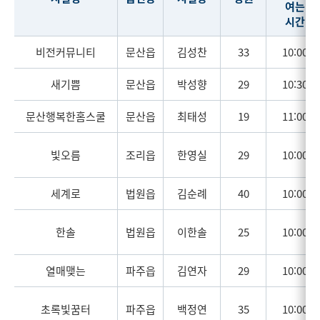
여는
시간
비전커뮤니티
문산읍
김성찬
33
10:00
새기쁨
문산읍
박성향
29
10:30
문산행복한홈스쿨
문산읍
최태성
19
11:00
빛오름
조리읍
한영실
29
10:00
세계로
법원읍
김순례
40
10:00
한솔
법원읍
이한솔
25
10:00
열매맺는
파주읍
김연자
29
10:00
초록빛꿈터
파주읍
백정연
35
10:00