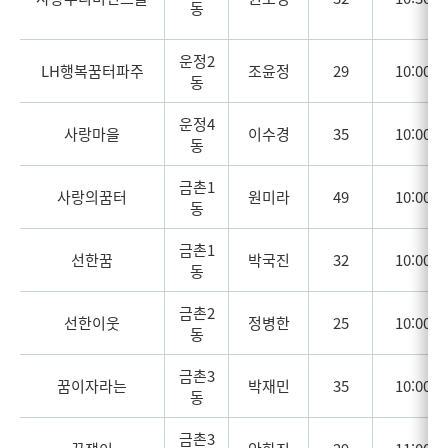
동
운정2
LH행복꿈터파주
조윤정
29
10:00
동
운정4
사랑마을
이수경
35
10:00
동
금촌1
사랑의꿈터
원미라
49
10:00
동
금촌1
선한꿈
박국진
32
10:00
동
금촌2
선한이웃
정병한
25
10:00
동
금촌3
꿈이자라는
박재민
35
10:00
동
금촌3