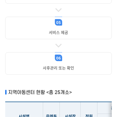
05
서비스 제공
06
사후관리 또는 확인
지역아동센터 현황 <총 25개소>
운
시설명
읍면동
시설장
정원