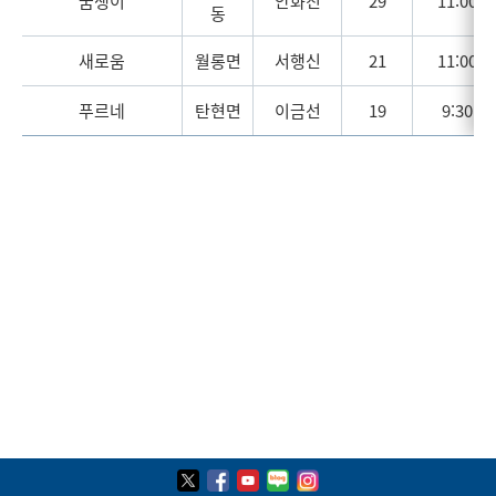
꿈쟁이
안화진
29
11:00
동
새로움
월롱면
서행신
21
11:00
푸르네
탄현면
이금선
19
9:30