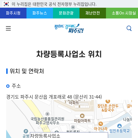
주메뉴 바로가기
본문 바로가기
푸터 바로가기
이 누리집은 대한민국 공식 전자정부 누리집입니다.
파주시청
파주뉴스
문화관광
재난안전
소통On 시장실
차량등록사업소 위치
위치 및 연락처
주소
경기도 파주시 문산읍 개포래로 48 (문산리 31-44)
차량등록사업소