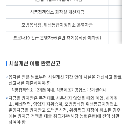
식품접객업소 화장실 개선자금
1
모범음식점, 위생등급지정업소 운영자금
1
코로나19 긴급 운영자금(일반·휴게음식점·제과점)
1
시설개선 이행 완료신고
융자를 받은 날로부터 시설개선 기간 안에 시설을 개선하고 완료
신고서를 제출하여야 함
식품접객업소 : 2개월이내, 식품제조가공업소 : 5개월이내
자금을 융자받은 목적대로 사용하지 않았을 때와 폐업, 허가취
소, 폐쇄명령, 영업자 지위승계, 모범음식점·위생등급지정업소
운영자금을 융자받고 모범음식점, 위생등급 지정이 취소된 경우
에는 융자금 전액을 대출 취급기관(해당 농협은행)에 전액 상환
하여야 함