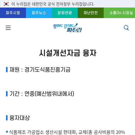
주메뉴 바로가기
본문 바로가기
푸터 바로가기
이 누리집은 대한민국 공식 전자정부 누리집입니다.
파주시청
파주뉴스
문화관광
재난안전
소통On 시장실
시설개선자금 융자
재원 : 경기도식품진흥기금
기간 : 연중(예산범위내에서)
융자대상
식품제조 가공업소 생산시설 현대화, 교체(총 공사비용의 20%