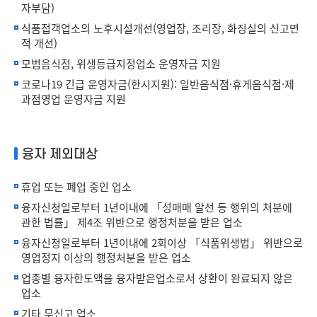
자부담)
식품접객업소의 노후시설개선(영업장, 조리장, 화징실의 신고면
적 개선)
모범음식점, 위생등급지정업소 운영자금 지원
코로나19 긴급 운영자금(한시지원): 일반음식점·휴게음식점·제
과점영업 운영자금 지원
융자 제외대상
휴업 또는 폐업 중인 업소
융자신청일로부터 1년이내에 「성매매 알선 등 행위의 처분에
관한 법률」 제4조 위반으로 행정처분을 받은 업소
융자신청일로부터 1년이내에 2회이상 「식품위생법」 위반으로
영업정지 이상의 행정처분을 받은 업소
업종별 융자한도액을 융자받은업소로서 상환이 완료되지 않은
업소
기타 무신고 업소