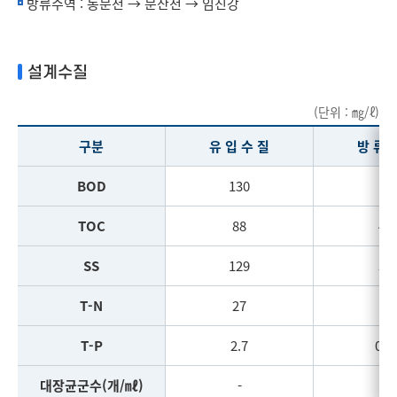
방류수역 : 동문천 → 문산천 → 임진강
설계수질
(단위 : ㎎/ℓ)
구분
유 입 수 질
방 류 
BOD
130
1
TOC
88
4.7
SS
129
3.9
T-N
27
9
T-P
2.7
0.1
대장균군수(개/㎖)
-
-