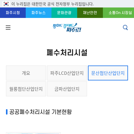
주메뉴 바로가기
본문 바로가기
푸터 바로가기
이 누리집은 대한민국 공식 전자정부 누리집입니다.
파주시청
파주뉴스
문화관광
재난안전
소통On 시장실
폐수처리시설
개요
파주LCD산업단지
문산첨단산업단지
월롱첨단산업단지
금파산업단지
공공폐수처리시설 기본현황