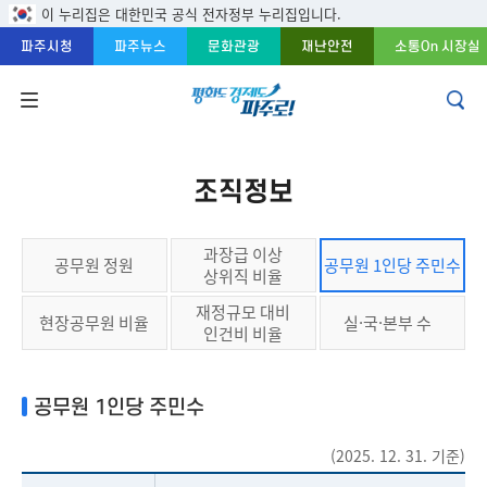
주메뉴 바로가기
본문 바로가기
푸터 바로가기
이 누리집은 대한민국 공식 전자정부 누리집입니다.
파주시청
파주뉴스
문화관광
재난안전
소통On 시장실
조직정보
과장급 이상
공무원 정원
공무원 1인당 주민수
상위직 비율
재정규모 대비
현장공무원 비율
실·국·본부 수
인건비 비율
공무원 1인당 주민수
(2025. 12. 31. 기준)