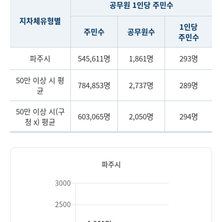
공무원 1인당 주민수
지차체유형별
1인당
주민수
공무원수
주민수
파주시
545,611명
1,861명
293명
50만 이상 시 평
784,853명
2,737명
289명
균
50만 이상 시(구
603,065명
2,050명
294명
청 x) 평균