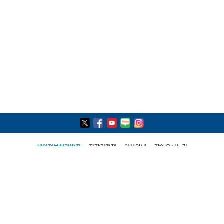
개인정보처리방침
저작권정책
이용안내
찾아오시는길
COPYRIGHT(C) 2021, PAJU CITY ALL RIGHTS RESERVED
파주시 민원콜센터
031-940-4114
평일 09:00 ~ 19:00(토·일·공휴일 제외)
상담시간 외 당직실 연결