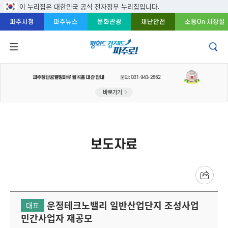
주메뉴 바로가기
본문 바로가기
푸터 바로가기
이 누리집은 대한민국 공식 전자정부 누리집입니다.
파주시청
파주뉴스
문화관광
재난안전
소통On 시장실
보도자료
운정테크노밸리 일반산업단지 조성사업
대표
민간사업자 재공모