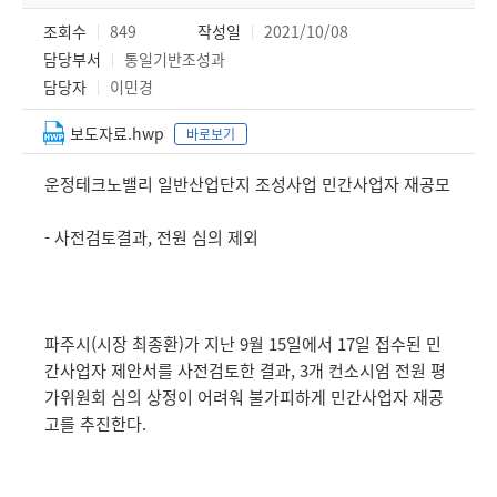
조회수
849
작성일
2021/10/08
담당부서
통일기반조성과
담당자
이민경
보도자료.hwp
바로보기
운정테크노밸리 일반산업단지 조성사업 민간사업자 재공모
- 사전검토결과, 전원 심의 제외
파주시(시장 최종환)가 지난 9월 15일에서 17일 접수된 민
간사업자 제안서를 사전검토한 결과, 3개 컨소시엄 전원 평
가위원회 심의 상정이 어려워 불가피하게 민간사업자 재공
고를 추진한다.