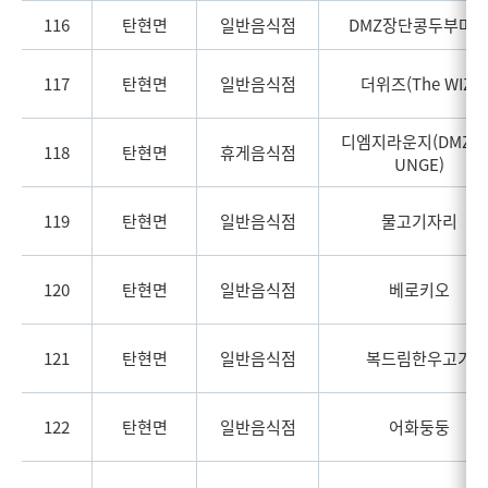
116
탄현면
일반음식점
DMZ장단콩두부마
117
탄현면
일반음식점
더위즈(The WIZ)
디엠지라운지(DMZ L
118
탄현면
휴게음식점
UNGE)
119
탄현면
일반음식점
물고기자리
120
탄현면
일반음식점
베로키오
121
탄현면
일반음식점
복드림한우고기
122
탄현면
일반음식점
어화둥둥