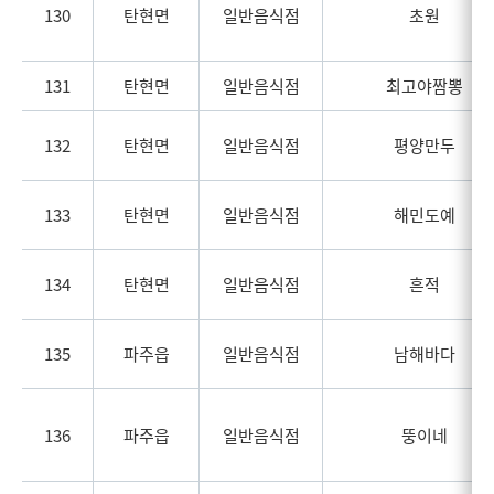
130
탄현면
일반음식점
초원
131
탄현면
일반음식점
최고야짬뽕
132
탄현면
일반음식점
평양만두
133
탄현면
일반음식점
해민도예
134
탄현면
일반음식점
흔적
135
파주읍
일반음식점
남해바다
136
파주읍
일반음식점
뚱이네