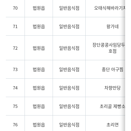
70
법원읍
일반음식점
오태식해바라기치킨
71
법원읍
일반음식점
왕가네
장단콩콩사임당두부 
72
법원읍
일반음식점
호점
73
법원읍
일반음식점
종단 아구찜
74
법원읍
일반음식점
차향만당
75
법원읍
일반음식점
초리골 제빵소
76
법원읍
일반음식점
초리연