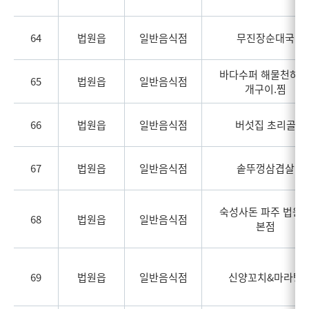
64
법원읍
일반음식점
무진장순대국
바다수퍼 해물천하 
65
법원읍
일반음식점
개구이.찜
66
법원읍
일반음식점
버섯집 초리골
67
법원읍
일반음식점
솥뚜껑삼겹살
숙성사돈 파주 법원
68
법원읍
일반음식점
본점
69
법원읍
일반음식점
신양꼬치&마라탕