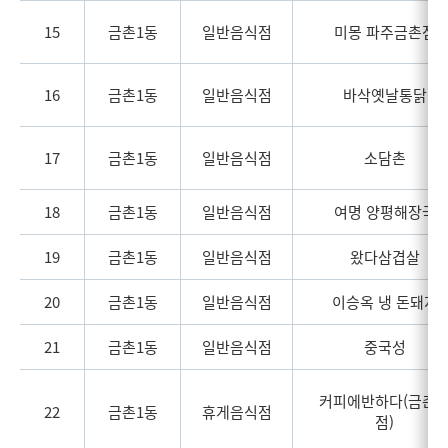
15
금촌1동
일반음식점
미몽 파주금촌점
16
금촌1동
일반음식점
바삭옛날통닭
17
금촌1동
일반음식점
소담촌
18
금촌1동
일반음식점
여명 양평해장국
19
금촌1동
일반음식점
왔다삼겹살
20
금촌1동
일반음식점
이승옥 냉 돈돼지
21
금촌1동
일반음식점
중국성
커피에반하다(금촌
22
금촌1동
휴게음식점
점)