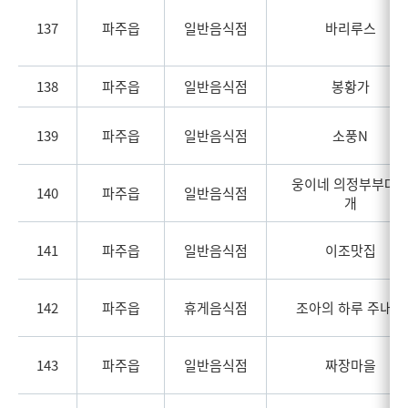
137
파주읍
일반음식점
바리루스
138
파주읍
일반음식점
봉황가
139
파주읍
일반음식점
소풍N
웅이네 의정부부대
140
파주읍
일반음식점
개
141
파주읍
일반음식점
이조맛집
142
파주읍
휴게음식점
조아의 하루 주내점
143
파주읍
일반음식점
짜장마을