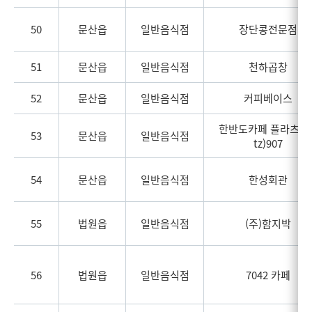
50
문산읍
일반음식점
장단콩전문점
51
문산읍
일반음식점
천하곱창
52
문산읍
일반음식점
커피베이스
한반도카페 플라츠(pl
53
문산읍
일반음식점
tz)907
54
문산읍
일반음식점
한성회관
55
법원읍
일반음식점
(주)함지박
56
법원읍
일반음식점
7042 카페