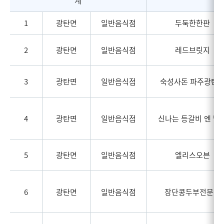
계
1
광탄면
일반음식점
두둑한한판
2
광탄면
일반음식점
레드브릿지
3
광탄면
일반음식점
숙성사돈 파주광탄
4
광탄면
일반음식점
신나는 등갈비 엔 닭
5
광탄면
일반음식점
엘리스오븐
6
광탄면
일반음식점
장단콩두부전문점