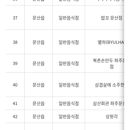
37
문산읍
일반음식점
밥꼬 문산점
38
문산읍
일반음식점
별하(BYULHA)
북촌손만두 파주문
39
문산읍
일반음식점
점
40
문산읍
일반음식점
삼겹살에 소주한잔
41
문산읍
일반음식점
삼산회관 파주문산
42
문산읍
일반음식점
상원각