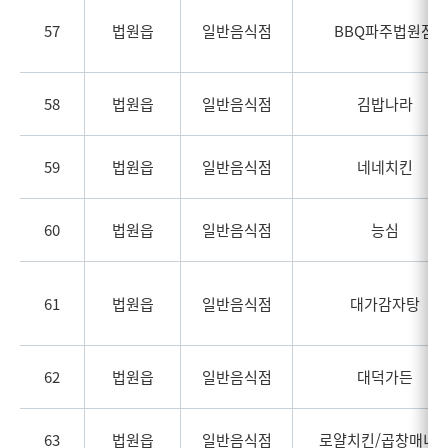
57
법원읍
일반음식점
BBQ파주법원점
58
법원읍
일반음식점
김밥나라
59
법원읍
일반음식점
네네치킨
60
법원읍
일반음식점
능심
61
법원읍
일반음식점
대가감자탕
62
법원읍
일반음식점
대덕가든
63
법원읍
일반음식점
로얄치킨/곱창매니