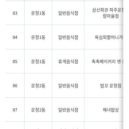
삼산회관 파주운정
83
운정1동
일반음식점
람마을점
84
운정1동
일반음식점
육심외할머니가든
85
운정1동
휴게음식점
촉촉베이커리 앤 카
86
운정2동
일반음식점
밥꼬 운정점
87
운정2동
일반음식점
해녀밥상