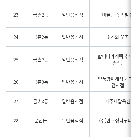
23
금촌2동
일반음식점
미술관속 족발집
24
금촌2동
일반음식점
소스와 꼬꼬
할머니가래떡볶이(
25
금촌2동
일반음식점
촌점)
일품양평해장국 파
26
금촌3동
일반음식점
검산점
27
금촌3동
일반음식점
파주새말육심
28
문산읍
일반음식점
(주)반구정나루터집