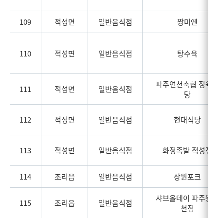
109
적성면
일반음식점
짱미엔
110
적성면
일반음식점
탕수육
파주연천축협 정육
111
적성면
일반음식점
당
112
적성면
일반음식점
현대식당
113
적성면
일반음식점
화정족발 적성점
114
조리읍
일반음식점
상원포크
샤브올데이 파주봉
115
조리읍
일반음식점
천점