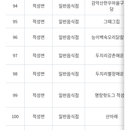
감악산한우마을구이
94
적성면
일반음식점
당
95
적성면
일반음식점
그때그집
96
적성면
일반음식점
능이백숙오리닭칼국
97
적성면
일반음식점
두지리강촌매운탕
98
적성면
일반음식점
두지리별장매운탕
99
적성면
일반음식점
명랑핫도그 적성점
100
적성면
일반음식점
산아래