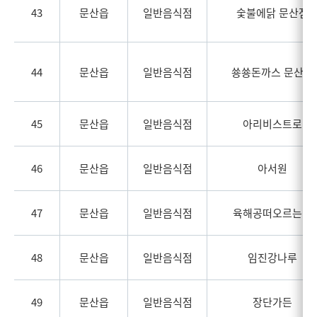
43
문산읍
일반음식점
숯불에닭 문산점
44
문산읍
일반음식점
쑝쑝돈까스 문산점
45
문산읍
일반음식점
아리비스트로
46
문산읍
일반음식점
아서원
47
문산읍
일반음식점
육해공떠오르는집
48
문산읍
일반음식점
임진강나루
49
문산읍
일반음식점
장단가든