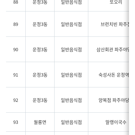
88
운정3동
일반음식점
또오리
89
운정3동
일반음식점
브런치빈 파주점
90
운정3동
일반음식점
삼산회관 파주야당
91
운정3동
일반음식점
숙성사돈 운정역점
92
운정3동
일반음식점
양복점 파주야당점
93
월롱면
일반음식점
말랭이국수