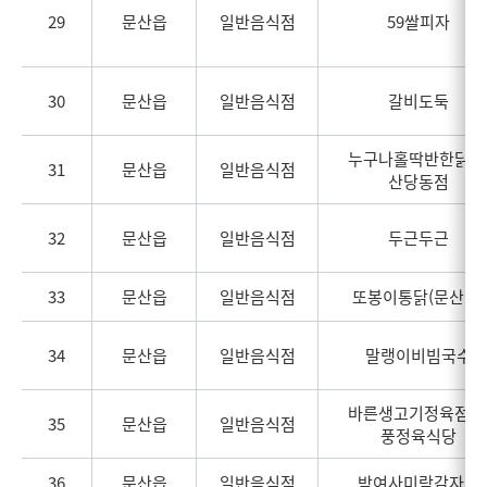
29
문산읍
일반음식점
59쌀피자
30
문산읍
일반음식점
갈비도둑
누구나홀딱반한닭 
31
문산읍
일반음식점
산당동점
32
문산읍
일반음식점
두근두근
33
문산읍
일반음식점
또봉이통닭(문산점)
34
문산읍
일반음식점
말랭이비빔국수
바른생고기정육점 
35
문산읍
일반음식점
풍정육식당
36
문산읍
일반음식점
박여사미락감자탕