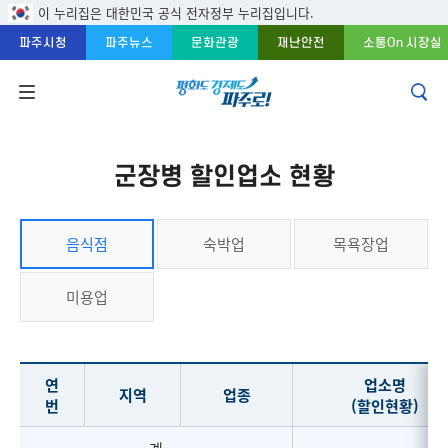
주메뉴 바로가기
본문 바로가기
푸터 바로가기
이 누리집은 대한민국 공식 전자정부 누리집입니다.
파주시청
파주뉴스
문화관광
재난안전
소통On 시장실
군장병 할인업소 현황
음식점
숙박업
목욕장업
미용업
연
업소명
지역
업종
번
(할인현황)