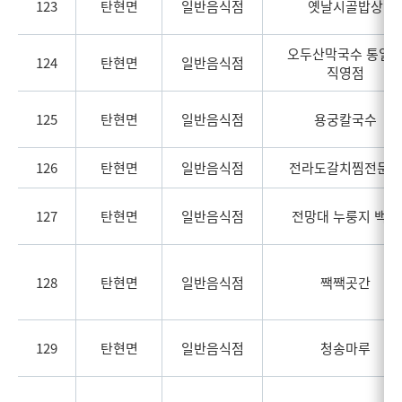
123
탄현면
일반음식점
옛날시골밥상
오두산막국수 통일
124
탄현면
일반음식점
직영점
125
탄현면
일반음식점
용궁칼국수
126
탄현면
일반음식점
전라도갈치찜전문점
127
탄현면
일반음식점
전망대 누룽지 백숙
128
탄현면
일반음식점
짹짹곳간
129
탄현면
일반음식점
청송마루