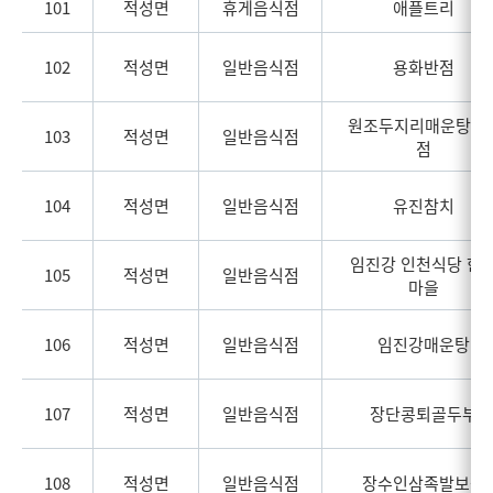
101
적성면
휴게음식점
애플트리
102
적성면
일반음식점
용화반점
원조두지리매운탕 1
103
적성면
일반음식점
점
104
적성면
일반음식점
유진참치
임진강 인천식당 한
105
적성면
일반음식점
마을
106
적성면
일반음식점
임진강매운탕
107
적성면
일반음식점
장단콩퇴골두부
108
적성면
일반음식점
장수인삼족발보쌈