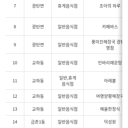
7
광탄면
휴게음식점
조아의 하루
8
광탄면
일반음식점
카페바스
풍미진해장국 광탄
9
광탄면
일반음식점
영점
10
교하동
일반음식점
민바리매운탕
일반,휴게
11
교하동
아레볼
음식점
12
교하동
일반음식점
여명양평해장국
13
교하동
일반음식점
해울한정식
14
금촌1동
일반음식점
덕성원