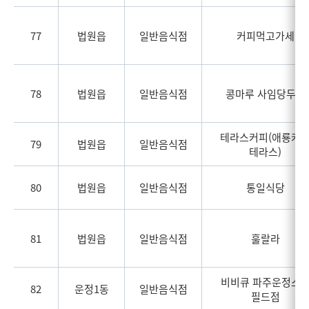
77
법원읍
일반음식점
커피먹고가세
78
법원읍
일반음식점
콩마루 사임당두부
테라스커피(애룡커
79
법원읍
일반음식점
테라스)
80
법원읍
일반음식점
통일식당
81
법원읍
일반음식점
훌랄라
비비큐 파주운정스
82
운정1동
일반음식점
필드점