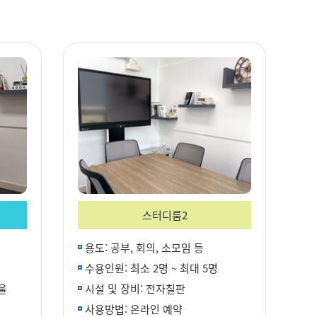
스터디룸2
용도: 공부, 회의, 소모임 등
수용인원: 최소 2명 ~ 최대 5명
울
시설 및 장비: 전자칠판
사용방법: 온라인 예약