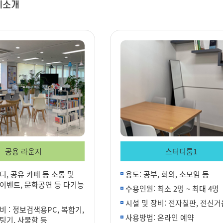
세소개
공용 라운지
스터디룸1
디, 공유 카페 등 소통 및
용도: 공부, 회의, 소모임 등
 이벤트, 문화공연 등 다기능
수용인원: 최소 2명 ~ 최대 4명
시설 및 장비: 전자칠판, 전신거
비 : 정보검색용PC, 복합기,
사용방법: 온라인 예약
팅기, 사물함 등