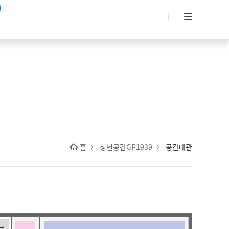
홈
청년공간GP1939
공간대관