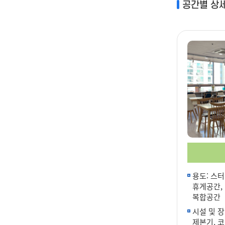
공간별 상
용도: 스터
휴게공간,
복합공간
시설 및 장
제본기, 코