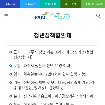
콘텐츠 바로가기
주메뉴 바로가기
푸터 바로가기
파주시청
파주뉴스
문화관광
재난안전
소통On 시장실
청년정책협의체
근거 : 「파주시 청년 기본 조례」 제12조의 2 (청년
정책협의체)
구성 : 파주시 생활권 청년 50명 이내
임기 : 위촉일로부터 2년(1회에 한해 연임 가능)
기능 : 청년정책 제안 및 모니터링, 청년축제 기획, 각
종 홍보활동, 청년공간 활성화 등
분과 : 정책기획 / 홍보미디어 / 공간기획 / 축제기획
활동 : 정기회의, 수시회의, 분과회의 등