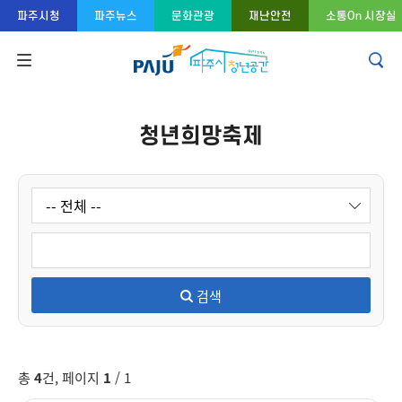
콘텐츠 바로가기
주메뉴 바로가기
푸터 바로가기
파주시청
파주뉴스
문화관광
재난안전
소통On 시장실
청년희망축제
검색
총
4
건, 페이지
1
/ 1