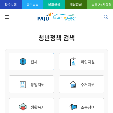
콘텐츠 바로가기
주메뉴 바로가기
푸터 바로가기
파주시청
파주뉴스
문화관광
재난안전
소통On 시장실
청년정책 검색
전체
취업지원
창업지원
주거지원
생활복지
소통참여