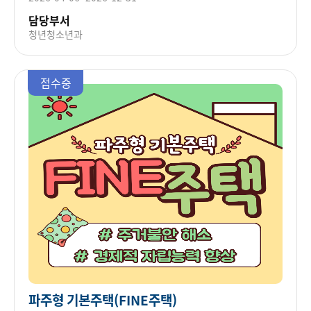
담당부서
청년청소년과
접수중
파주형 기본주택(FINE주택)