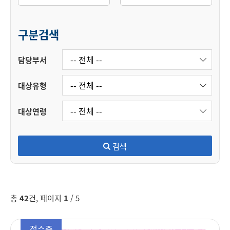
구분검색
담당부서
대상유형
대상연령
검색
총
42
건, 페이지
1
/ 5
접수중