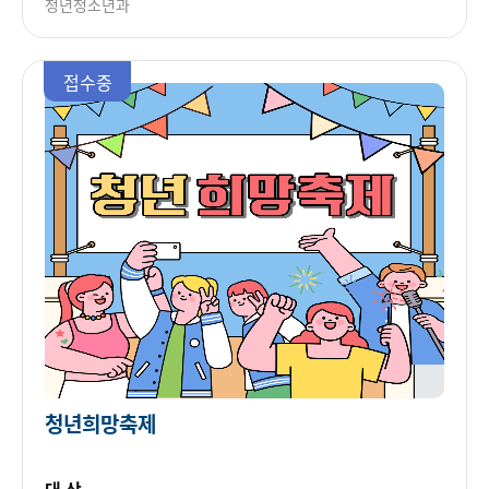
청년청소년과
접수중
청년희망축제
대 상