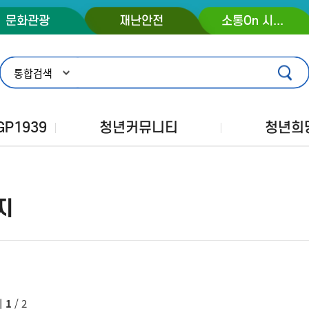
콘텐츠 바로가기
주메뉴 바로가기
푸터 바로가기
문화관광
재난안전
소통On 시장실
P1939
청년커뮤니티
청년희
지
지
1
/ 2