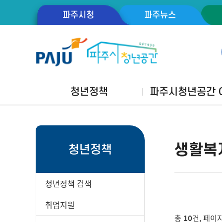
파주시청
파주뉴스
청년정책
파주시청년공간 G
생활복
청년정책
청년정책 검색
취업지원
총
10
건, 페이