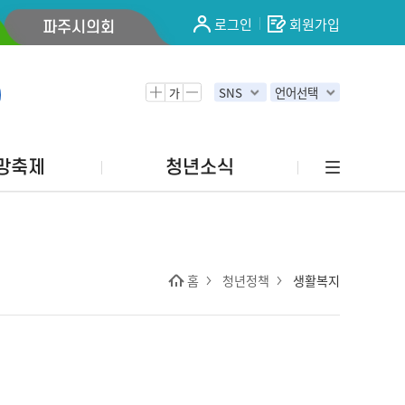
로그인
회원가입
파주시의회
가
SNS
언어선택
망축제
청년소식
홈
청년정책
생활복지