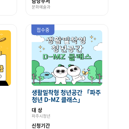
담당부서
문화예술과
접수중
생활밀착형 청년공간 「파주
청년 D-MZ 클래스」
대 상
파주시청년
신청기간