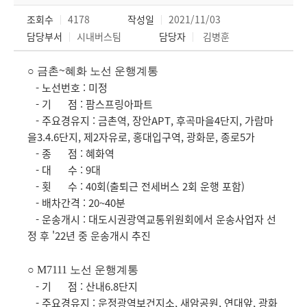
조회수
4178
작성일
2021/11/03
담당부서
시내버스팀
담당자
김병훈
~
○
금촌
혜화 노선 운행계통
- 노선번호 : 미정
- 기 점 : 팜스프링아파트
- 주요경유지 : 금촌역, 장안APT, 후곡마을4단지, 가람마
을3.4.6단지, 제2자유로, 홍대입구역, 광화문, 종로5가
- 종 점 : 혜화역
- 대 수 : 9대
- 횟 수 : 40회(출퇴근 전세버스 2회 운행 포함)
- 배차간격 : 20~40분
- 운송개시 : 대도시권광역교통위원회에서 운송사업자 선
정 후 '22년 중 운송개시 추진
○ M7111
노선 운행계통
- 기 점 : 산내6.8단지
- 주요경유지 : 운정광역보건지소, 새암공원, 연대앞, 광화