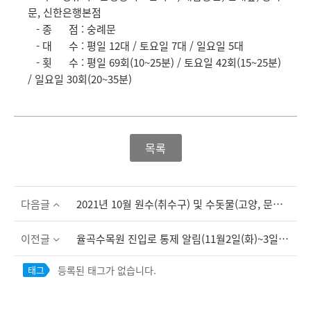
문, 신한은행본점
- 종 점 : 숭례문
- 대 수 : 평일 12대 / 토요일 7대 / 일요일 5대
- 횟 수 : 평일 69회(10~25분) / 토요일 42회(15~25분)
/ 일요일 30회(20~35분)
목록
다음글
2021년 10월 원수(취수구) 및 수돗물(고양, 문산) 수질검사 결과입니다.
이전글
율곡수목원 진입로 통제 알림(11월2일(화)~3일(수))
등록된 태그가 없습니다.
태그