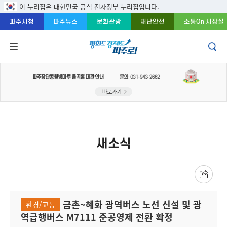
주메뉴 바로가기
본문 바로가기
푸터 바로가기
이 누리집은 대한민국 공식 전자정부 누리집입니다.
파주시청
파주뉴스
문화관광
재난안전
소통On 시장실
새소식
금촌~혜화 광역버스 노선 신설 및 광
환경/교통
역급행버스 M7111 준공영제 전환 확정