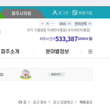
로그인
회원가입
파주시의회
가
SNS
언어선택
31˚C
구름많음
미세먼지(좋음)·초미세먼지(좋음)
533,387
파주시 인구
(2026.6 월)
파주소개
분야별정보
홈
공고·홍보
공고·입법예고
채용공고