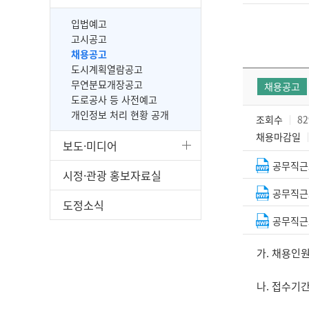
입법예고
고시공고
채용공고
도시계획열람공고
무연분묘개장공고
채용공고
도로공사 등 사전예고
개인정보 처리 현황 공개
조회수
82
채용마감일
보도·미디어
공무직근
시정·관광 홍보자료실
공무직근
도정소식
공무직근
가. 채용인원
나. 접수기간: '