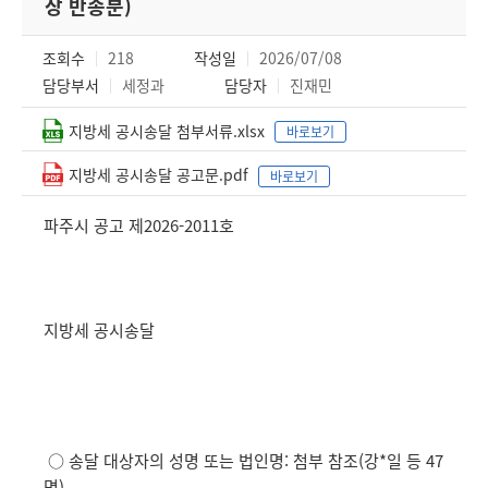
장 반송분)
조회수
218
작성일
2026/07/08
담당부서
세정과
담당자
진재민
지방세 공시송달 첨부서류.xlsx
바로보기
지방세 공시송달 공고문.pdf
바로보기
파주시 공고 제2026-2011호
지방세 공시송달
○ 송달 대상자의 성명 또는 법인명: 첨부 참조(강*일 등 47
명)