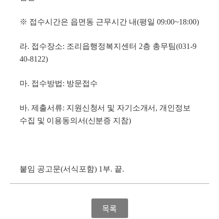
※
접수시간은 읍면동 근무시간 내
(
평일
09:00~18:00)
라
.
접수장소
:
조리읍행정복지센터
2
층 총무팀
(031-9
40-8122)
마
.
접수방법
:
방문접수
바
.
제출서류
:
지원신청서 및 자기소개서
,
개인정보
수집 및 이용동의서
(
신분증 지참
)
붙임 공고문
(
서식포함
) 1
부
.
끝
.
목록