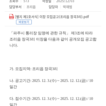
조회수
573
작성일
2025/12/03
담당부서
조리읍
담당자
박재범
[별지 제1호서식] 이장 모집공고(조리읍 장곡3리).pdf
바로보기
「
파주시 통리장 임명에 관한 규칙
」
제
3
조에 따라
조리읍 장곡3
리 이장을 다음과 같이 공개모집 공고합
니다
.
가
.
모집지역
:
조리읍 장곡3
리
나
.
공고기간
: 2025. 12. 3.(
수
) ~ 2025. 12. 12.(금
) / 10
일간
다
.
접수기간
: 2025. 12. 3.(
수
) ~ 2025. 12. 12.(금
) / 10
일간