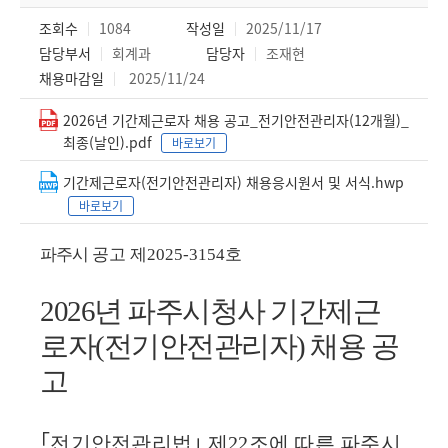
조회수
1084
작성일
2025/11/17
담당부서
회계과
담당자
조재현
채용마감일
2025/11/24
2026년 기간제근로자 채용 공고_전기안전관리자(12개월)_
최종(날인).pdf
바로보기
기간제근로자(전기안전관리자) 채용응시원서 및 서식.hwp
바로보기
파주시
공고 제
2025-3154
호
2026
년 파주시청사 기간제근
로자
(
전기안전관리자
)
채용 공
고
｢
전기안전관리법
｣
제
22
조에 따른 파주시