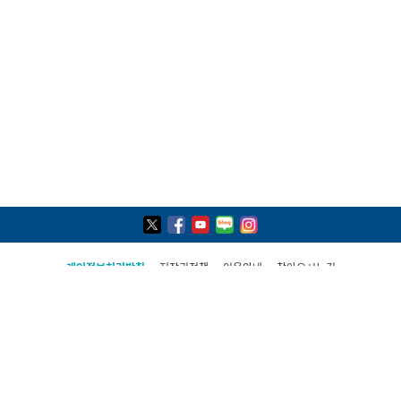
개인정보처리방침
저작권정책
이용안내
찾아오시는길
COPYRIGHT(C) 2021, PAJU CITY ALL RIGHTS RESERVED
파주시 민원콜센터
031-940-4114
평일 09:00 ~ 19:00(토·일·공휴일 제외)
상담시간 외 당직실 연결