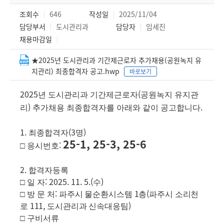
조회수
646
작성일
2025/11/04
담당부서
도시관리과
담당자
임세진
채용마감일
★2025년 도시관리과 기간제근로자 추가채용(공원녹지 유
지관리) 최종합격자 공고.hwp
바로보기
2025
(
년 도시관리과 기간제근로자
공원녹지 유지관
)
.
리
추가채용 최종합격자를 아래와 같이 공고합니다
1.
(3
)
최종합격자
명
25-1, 25-3, 25-6
:
□
응시번호
2.
합격자등록
: 2025. 11. 5.(
)
□
일 자
수
:
1
(
□
방 문 처
파주시 물순환시스템
층
파주시 소리천
111,
)
로
도시관리과 신속대응팀
□
구비서류