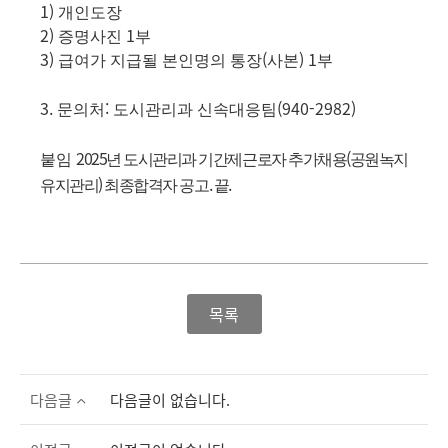
1)
개인도장
2)
1
증명사진
부
3)
(
) 1
급여가 지급될 본인명의 통장
사본
부
3.
:
(940-2982)
문의처
도시관리과 신속대응팀
2025
(
붙임
년 도시관리과 기간제근로자 추가채용
공원녹지
)
.
.
유지관리
최종합격자 공고
끝
목록
다음글
다음글이 없습니다.