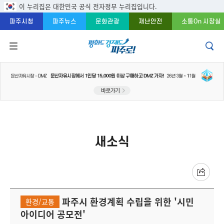
주메뉴 바로가기
본문 바로가기
푸터 바로가기
이 누리집은 대한민국 공식 전자정부 누리집입니다.
파주시청
파주뉴스
문화관광
재난안전
소통On 시장실
새소식
파주시 환경계획 수립을 위한 '시민
환경/교통
아이디어 공모전'