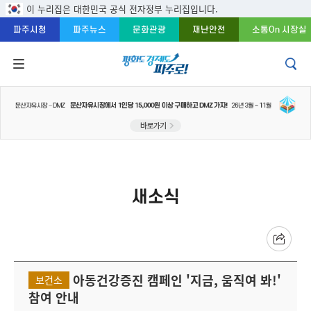
주메뉴 바로가기
본문 바로가기
푸터 바로가기
이 누리집은 대한민국 공식 전자정부 누리집입니다.
파주시청
파주뉴스
문화관광
재난안전
소통On 시장실
새소식
아동건강증진 캠페인 '지금, 움직여 봐!'
보건소
참여 안내