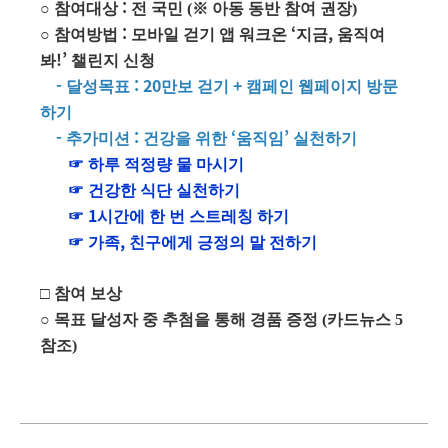
:
○
참여대상
전 국민 (
※
아동 동반 참여 권장)
:
‘
,
○
참여방법
모바일 걷기 앱 워크온
지금
움직여
!’
봐
챌린지 신청
-
: 20
+
달성목표
만보 걷기
캠페인 웹페이지 방문
하기
-
:
‘
’
추가미션
건강을 위한
움직임
실천하기
☞
하루 적정량 물 마시기
☞
건강한 식단 실천하기
1
☞
시간에 한 번 스트레칭 하기
,
☞
가족
친구에게 긍정의 말 전하기
□
참여 보상
○
목표 달성자 중 추첨을 통해 경품 증정 (카드뉴스 5
참조)