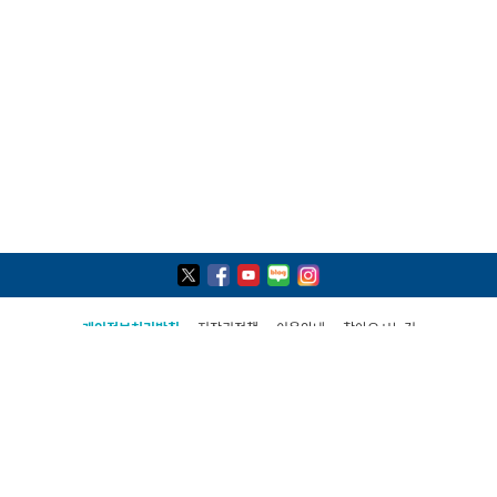
개인정보처리방침
저작권정책
이용안내
찾아오시는길
COPYRIGHT(C) 2021, PAJU CITY ALL RIGHTS RESERVED
파주시 민원콜센터
031-940-4114
평일 09:00 ~ 19:00(토·일·공휴일 제외)
상담시간 외 당직실 연결