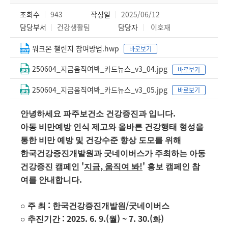
조회수
943
작성일
2025/06/12
담당부서
건강생활팀
담당자
이호재
워크온 챌린지 참여방법.hwp
바로보기
250604_지금움직여봐_카드뉴스_v3_04.jpg
바로보기
250604_지금움직여봐_카드뉴스_v3_05.jpg
바로보기
.
안녕하세요 파주보건소 건강증진과 입니다
아동 비만예방 인식 제고와 올바른 건강행태 형성을
통한 비만 예방 및 건강수준 향상 도모를 위해
한국건강증진개발원과 굿네이버스가 주최하는 아동
'
,
!
'
건강증진 캠페인
지금
움직여 봐
홍보 캠페인 참
.
여를 안내합니다
:
/
○
주 최
한국건강증진개발원
굿네이버스
: 2025. 6. 9.(
) ~ 7. 30.(
)
○
추진기간
월
화