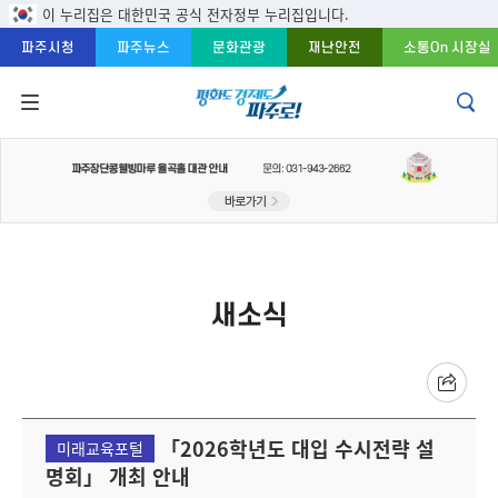
주메뉴 바로가기
본문 바로가기
푸터 바로가기
이 누리집은 대한민국 공식 전자정부 누리집입니다.
파주시청
파주뉴스
문화관광
재난안전
소통On 시장실
새소식
「2026학년도 대입 수시전략 설
미래교육포털
명회」 개최 안내