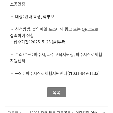
소공연장
◦ 대상: 관내 학생, 학부모
◦ 신청방법: 붙임파일 포스터의 링크 또는 QR코드로
접속하여 신청
- 접수기간: 2025. 5. 23.(금)부터
◦ 주최/주관: 파주시, 파주교육지원청, 파주시진로체험
지원센터
◦ 문의: 파주시진로체험지원센터(☎031-949-1133)
목록
다음글
「2025 파주 통통 교육공동체 역량강화 연수」 개최