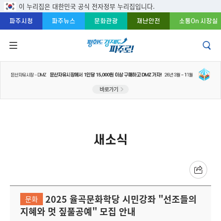
주메뉴 바로가기
본문 바로가기
푸터 바로가기
이 누리집은 대한민국 공식 전자정부 누리집입니다.
파주시청
파주뉴스
문화관광
재난안전
소통On 시장실
새소식
2025 율곡문화학당 시민강좌 "선조들의
문화
지혜와 멋 짚풀공예" 모집 안내