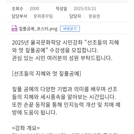
조회수
2000
작성일
2025/03/21
담당부서
문화종무팀
담당자
왕웅원
짚풀공예_포스터.png
바로보기
2025년 율곡문화학당 시민강좌 "선조들의 지혜
와 멋 짚풀공예" 수강생을 모집합니다.
관심 있는 시민 여러분의 성원 부탁드립니다.
[선조들의 지혜와 멋 짚풀공예]
짚풀 공예의 다양한 기법과 의미를 배우며 선조
들의 지혜와 세시풍속을 알아보는 시간입니다.
또한 손끝 동작을 통해 인지능력 개선 및 치매 예
방에 도움이 됩니다.
<강좌 개요>