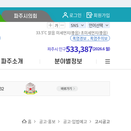
로그인
회원가입
파주시의회
가
SNS
언어선택
33.5˚C
맑음
미세먼지(좋음)·초미세먼지(좋음)
폭염경보 , 폭염주의보
533,387
파주시 인구
(2026.6 월)
파주소개
분야별정보
홈
공고·홍보
공고·입법예고
고시공고