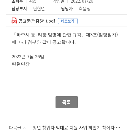
조회수
465
작성일
2022/07/26
담당부서
탄현면
담당자
최윤정
공고문(법흥6리).pdf
바로보기
3
(
)
「
파주시 통
․
리장 임명에 관한 규칙
」
제
조
임명절차
.
에 따라 첨부와 같이 공고합니다
2022
7
26
년
월
일
탄현면장
목록
다음글
청년 창업자 임대료 지원 사업 하반기 참여자 추가모집 공고