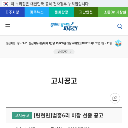
주메뉴 바로가기
본문 바로가기
푸터 바로가기
이 누리집은 대한민국 공식 전자정부 누리집입니다.
파주시청
파주뉴스
문화관광
재난안전
소통On 시장실
고시공고
[탄현면]법흥6리 이장 선출 공고
고시공고