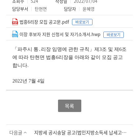
조회수
524
작성일
2022/07/04
담당부서
탄현면
담당자
윤혜영
법흥6리장 모집 공고문.pdf
바로보기
이장 후보자 지원 신청서 및 자기소개서.hwp
바로보기
「
파주시 통
․
리장 임명에 관한 규칙
」
제
3
조 및 제
6
조
에 따라 탄현면 법흥
6
리장을 아래와 같이 모집 공고
합니다
.
2022
년
7
월
4
일
목록
다음글
지방세 공시송달 공고(법인지방소득세 납세고지서)