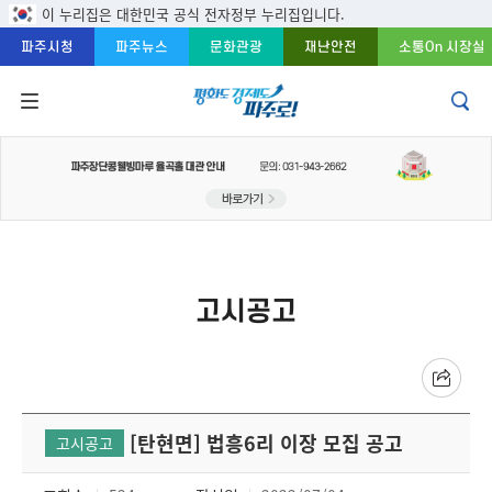
주메뉴 바로가기
본문 바로가기
푸터 바로가기
이 누리집은 대한민국 공식 전자정부 누리집입니다.
파주시청
파주뉴스
문화관광
재난안전
소통On 시장실
고시공고
[탄현면] 법흥6리 이장 모집 공고
고시공고