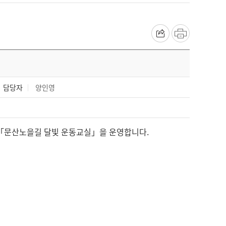
담당자
양인영
 「문산노을길 달빛 운동교실」을 운영합니다.