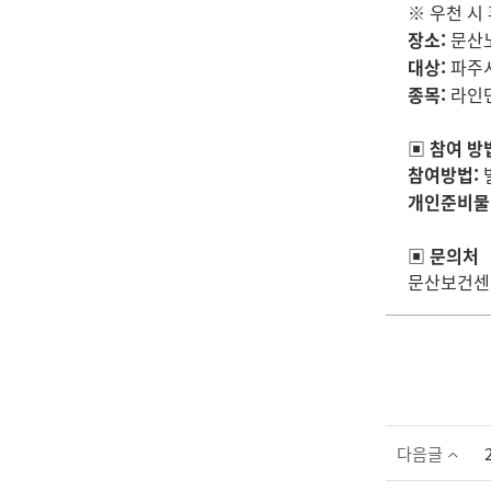
※ 우천 시
장소:
문산
대상:
파주
종목:
라인
▣ 참여 방
참여방법:
개인준비물
▣ 문의처
문산보건센터 
다음글