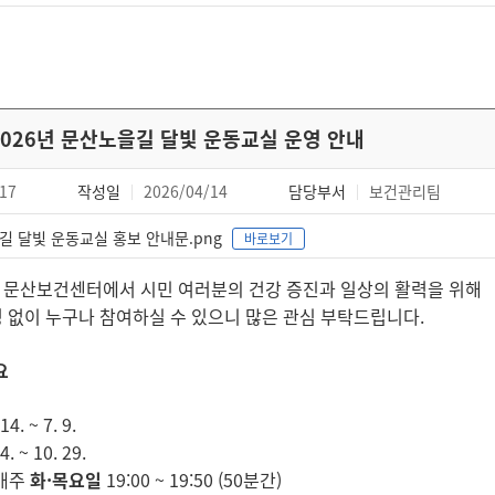
026년 문산노을길 달빛 운동교실 운영 안내
17
작성일
2026/04/14
담당부서
보건관리팀
 달빛 운동교실 홍보 안내문.png
바로보기
 문산보건센터에서 시민 여러분의 건강 증진과 일상의 활력을 위해
 없이 누구나 참여하실 수 있으니 많은 관심 부탁드립니다.
요
4. ~ 7. 9.
. ~ 10. 29.
매주
화·목요일
19:00 ~ 19:50 (50분간)