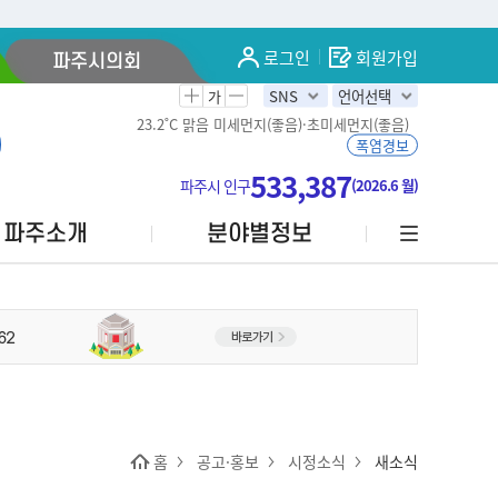
로그인
회원가입
파주시의회
가
SNS
언어선택
23.2˚C
맑음
미세먼지(좋음)·초미세먼지(좋음)
폭염경보
533,387
파주시 인구
(2026.6 월)
파주소개
분야별정보
홈
공고·홍보
시정소식
새소식