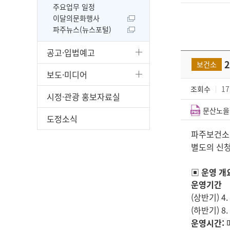
주요업무 일정
이달의문화행사
파주뉴스(뉴스포털)
공고·입법예고
2
보건소
보도·미디어
조회수
17
시정·관광 홍보자료실
문산노을길
도정소식
파주보건소
별도의 신청
▣ 운영 개
운영기간
(상반기) 4. 1
(하반기) 8. 4
운영시간: