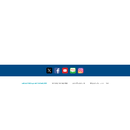
개인정보처리방침
저작권정책
이용안내
찾아오시는길
COPYRIGHT(C) 2021, PAJU CITY ALL RIGHTS RESERVED
파주시 민원콜센터
031-940-4114
평일 09:00 ~ 19:00(토·일·공휴일 제외)
상담시간 외 당직실 연결