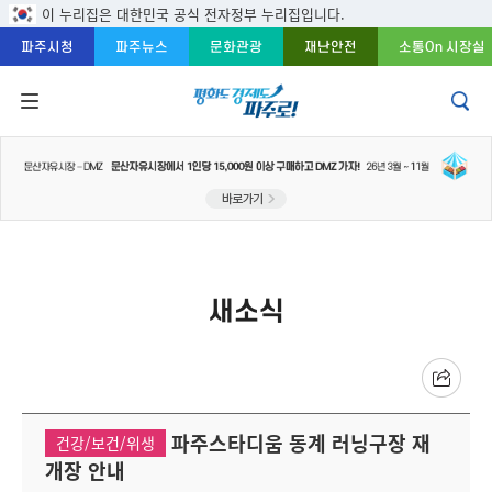
주메뉴 바로가기
본문 바로가기
푸터 바로가기
이 누리집은 대한민국 공식 전자정부 누리집입니다.
파주시청
파주뉴스
문화관광
재난안전
소통On 시장실
새소식
파주스타디움 동계 러닝구장 재
건강/보건/위생
개장 안내