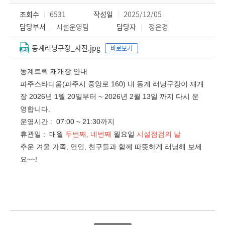
조회수
6531
작성일
2025/12/05
담당부서
시설운영팀
담당자
정은경
동계러닝구장_사진.jpg
바로보기
동계트렉 재개장 안내
파주스타디움(파주시 중앙로 160) 내 동계 러닝구장이 재개
장
2026
년
1
월 20일부터 ~
2026
년
2
월
13
일 까지 다시 운
영합니다.
운영시간 : 07:00 ~ 21:30까지
휴관일 : 매월
두번째, 네번째
월요일
시설점검의 날
추운 겨울 가족, 연인, 친구들과 함께 따뜻하게 러닝해 보세
요~~!