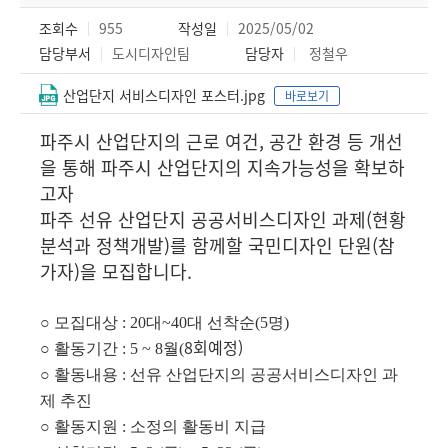
조회수
955
작성일
2025/05/02
담당부서
도시디자인팀
담당자
정철우
산업단지 서비스디자인 포스터.jpg
바로보기
파주시 산업단지의 근로 여건, 공간 환경 등 개선
을 통해 파주시 산업단지의 지속가능성을 확보하
고자
파주 선유 산업단지 공공서비스디자인 과제(
현황
분석과 정책개발)
를 함께할 국민디자인 단원(참
가자)을 모집합니다.
○ 모집대상
: 20
대~
40
대 선착순(5명)
8회예정)
○ 활동기간
: 5 ~ 8
월(
○ 활동내용
:
선유 산업단지의 공공서비스디자인 과
제 추진
○ 활동지원
:
소정의 활동비 지급