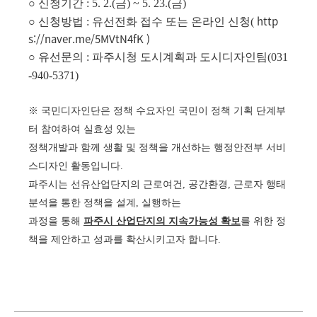
○ 신청기간
: 5. 2.(
금
) ~ 5. 23.(
금
)
http
○ 신청방법 : 유선전화 접수 또는 온라인 신청(
s://naver.me/5MVtN4fK
)
○ 유선문의
:
파주시청 도시계획과 도시디자인팀
(031
-940-5371)
※
국민디자인단은 정책 수요자인 국민이 정책 기획 단계부
터 참여하여 실효성 있는
정책개발과 함께 생활 및 정책을 개선하는 행정안전부 서비
스디자인 활동입니다
.
파주시는 선유산업단지의 근로여건
,
공간환경
,
근로자 행태
분석을 통한 정책을 설계
,
실행하는
과정을 통해
파주시 산업단지의 지속가능성 확보
를 위한 정
책을 제안하고 성과를 확산시키고자 합니다
.