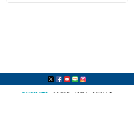
개인정보처리방침
저작권정책
이용안내
찾아오시는길
COPYRIGHT(C) 2021, PAJU CITY ALL RIGHTS RESERVED
파주시 민원콜센터
031-940-4114
평일 09:00 ~ 19:00(토·일·공휴일 제외)