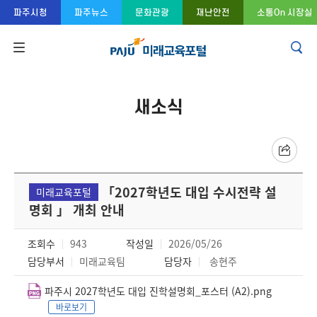
콘텐츠 바로가기
주메뉴 바로가기
푸터 바로가기
파주시청
파주뉴스
문화관광
재난안전
소통On 시장실
새소식
「2027학년도 대입 수시전략 설
미래교육포털
명회 」 개최 안내
조회수
943
작성일
2026/05/26
담당부서
미래교육팀
담당자
송현주
파주시 2027학년도 대입 진학설명회_포스터 (A2).png
바로보기